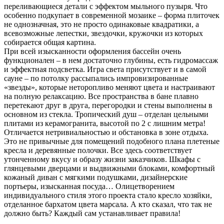
переливающиеся детали с эффектом мыльного пузыря. Что
особенно подкупает в современной мозаике – форма плиточек
не однозначная, это не просто одинаковые квадратики, а
всевозможные лепестки, звездочки, кружочки из которых
собирается общая картина.
При всей изысканности оформления бассейн очень
функционален – в нем достаточно глубины, есть гидромассаж
и эффектная подсветка. Игра света присутствует и в самой
сауне – по потолку рассыпались импровизированны
е
«звезды», которые неторопливо меняют цвета и настраивают
на полную релаксацию. Все пространства в бане плавно
перетекают друг в друга, перегородки и стены выполнены в
основном из стекла. Тропический душ – отделан цельными
плитами из керамогранита, высотой по 2 с лишним метра!
Отличается нетривиальностью и обстановка в зоне отдыха.
Это не привычные для помещений подобного плана плетеные
кресла и деревянные полочки. Все здесь соответствует
утонченному вкусу и образу жизни заказчиков. Шкафы с
глянцевыми дверцами и выдвижными блоками, комфортный
кожаный диван с мягкими подушками, дизайнерские
портьеры, изысканная посуда… Олицетворением
индивидуального стиля этого проекта стало кресло хозяйки,
отделанное бархатом цвета марсала. А кто сказал, что так не
должно быть? Каждый сам устанавливает правила!