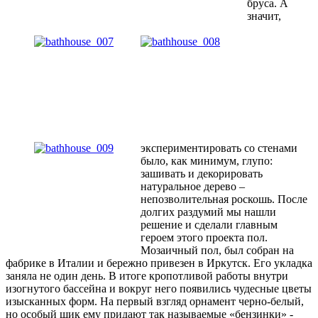
бруса. А
значит,
экспериментирова
ть со стенами
было, как минимум, глупо:
зашивать и декорировать
натуральное дерево –
непозволительная роскошь. После
долгих раздумий мы нашли
решение и сделали главным
героем этого проекта пол.
Мозаичный пол, был собран на
фабрике в Италии и бережно привезен в Иркутск. Его укладка
заняла не один день. В итоге кропотливой работы внутри
изогнутого бассейна и вокруг него появились чудесные цветы
изысканных форм. На первый взгляд орнамент черно-белый,
но особый шик ему придают так называемые «бензинки» -